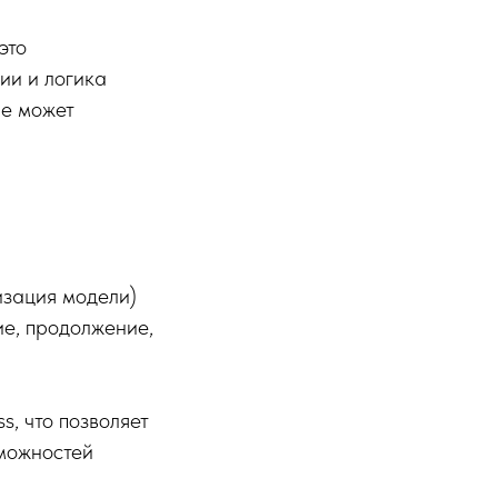
это
ции и логика
не может
изация модели)
ие, продолжение,
s, что позволяет
зможностей