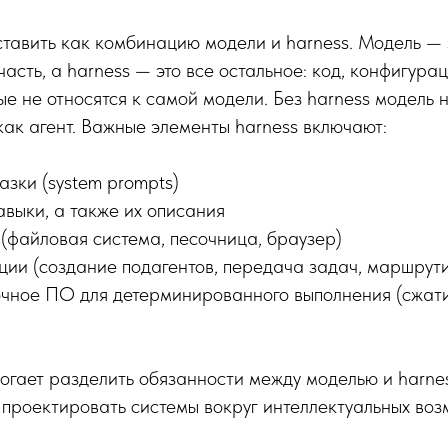
тавить как комбинацию модели и harness. Модель — 
асть, а harness — это все остальное: код, конфигура
ые не относятся к самой модели. Без harness модель 
ак агент. Важные элементы harness включают:
азки (system prompts)
авыки, а также их описания
(файловая система, песочница, браузер)
ции (создание подагентов, передача задач, маршрут
очное ПО для детерминированного выполнения (сжат
огает разделить обязанности между моделью и harnes
проектировать системы вокруг интеллектуальных во