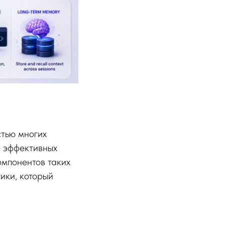
стью многих
е эффективных
омпонентов таких
гики, который