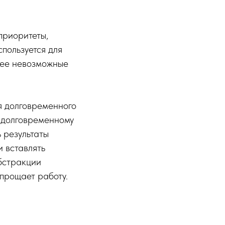
приоритеты,
пользуется для
нее невозможные
я долговременного
к долговременному
 результаты
 вставлять
абстракции
упрощает работу.