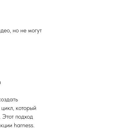
део, но не могут
ч
создать
 цикл, который
 Этот подход
кции harness.